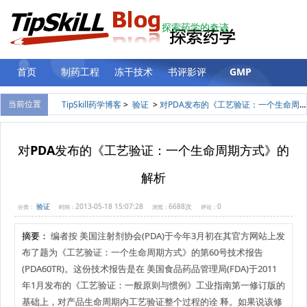
探索药学的奇迹
首页
制药工程
冻干技术
书评影评
GMP
验证
计量
留言板
登录
当前位置
TipSkill药学博客
>
验证
>
对PDA发布的《工艺验证：一个生命周期方式》的解析
对PDA发布的《工艺验证：一个生命周期方式》的
解析
验证
2013-05-18 15:07:28
6688次
0
分类：
时间：
浏览：
评论：
摘要：
编者按 美国注射剂协会(PDA)于今年3月初在其官方网站上发
布了题为《工艺验证：一个生命周期方式》的第60号技术报告
(PDA60TR)。这份技术报告是在 美国食品药品管理局(FDA)于2011
年1月发布的《工艺验证：一般原则与惯例》工业指南第一修订版的
基础上，对产品生命周期内工艺验证整个过程的诠 释。如果说该修