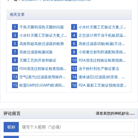
相关文章
1
干热灭菌和湿热灭菌的问题
2
小水针灭菌工艺验证方案_CED模板_供大家参考(二)
3
小水针灭菌工艺验证方案_CED模板_供大家参考(一)
4
正交设计用于冻干机板层温度均匀性的验证
5
高效和超高效过滤器的检测
6
高效过滤器试验(检漏)方法大全
7
高效过滤器检漏试验
8
小容量注射剂药液配制系统在线清洗验证
9
灭菌工艺的开发和验证
10
FDA清洗过程验证检查指南（中英）(接续)
11
FDA清洗过程验证检查指南（中英）
12
冻干粉针剂生产验证要点
13
空气(蒸汽)过滤器使用操作消毒说明
14
液体滤芯(过滤器)的安装、使用和保存方法
15
欧盟GMP(EUGMP)欧洲药品生产和质量管理规范附录15验证和确认
16
FDA 最新工艺验证指南深度解析(三)
评论留言
请发表您的神机妙论……
昵称